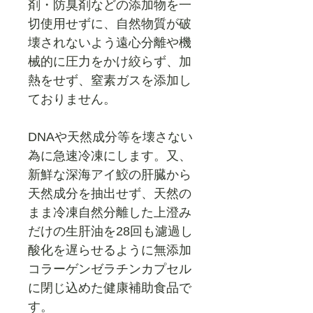
剤・防臭剤などの添加物を一
切使用せずに、自然物質が破
壊されないよう遠心分離や機
械的に圧力をかけ絞らず、加
熱をせず、窒素ガスを添加し
ておりません。
DNAや天然成分等を壊さない
為に急速冷凍にします。又、
新鮮な深海アイ鮫の肝臓から
天然成分を抽出せず、天然の
まま冷凍自然分離した上澄み
だけの生肝油を28回も濾過し
酸化を遅らせるように無添加
コラーゲンゼラチンカプセル
に閉じ込めた健康補助食品で
す。