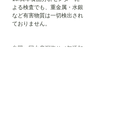
よる検査でも、重金属・水銀
など有害物質は一切検出され
ておりません。
参照：国内産深海サメ無添加
新鮮生肝油成分比較表
​ホーム
グルーリムーバー
化粧品
無添加 ヘナ染料
ヘアケア