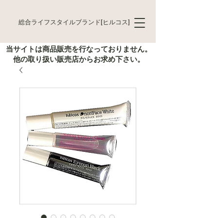
総合ライフスタイルブランド[ヒルコス]
当サイトは商品販売を行なっておりません。
他の取り扱い販売店からお求め下さい。