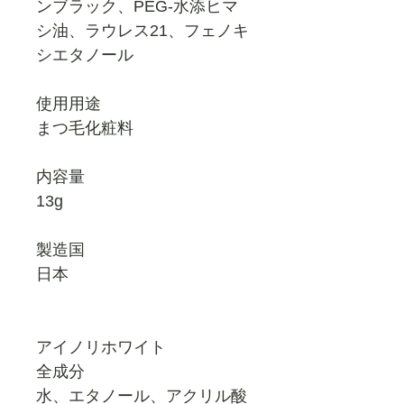
ンブラック、PEG-水添ヒマ
シ油、ラウレス21、フェノキ
シエタノール
使用用途
まつ毛化粧料
内容量
13g
製造国
日本
アイノリホワイト
全成分
水、エタノール、アクリル酸