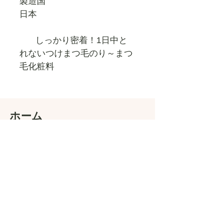
製造国
日本
しっかり密着！1日中と
れないつけまつ毛のり～まつ
毛化粧料
​ホーム
グルーリムーバー
化粧品
無添加 ヘナ染料
ヘアケア
美容健康食品/岩塩
UVカットウエア/傘