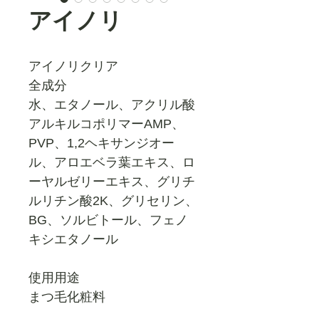
アイノリ
アイノリクリア
全成分
水、エタノール、アクリル酸
アルキルコポリマーAMP、
PVP、1,2ヘキサンジオー
ル、アロエベラ葉エキス、ロ
ーヤルゼリーエキス、グリチ
ルリチン酸2K、グリセリン、
BG、ソルビトール、フェノ
キシエタノール
使用用途
まつ毛化粧料