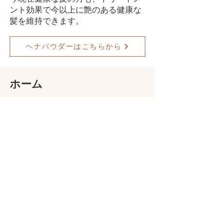
ント効果で今以上に艶のある健康な
髪を維持できます。
ヘナパウダーはこちらから
​ホーム
グルーリムーバー
化粧品
無添加 ヘナ染料
ヘアケア
美容健康食品/岩塩
UVカットウエア/傘
機能性ソックス
トルマリン製品