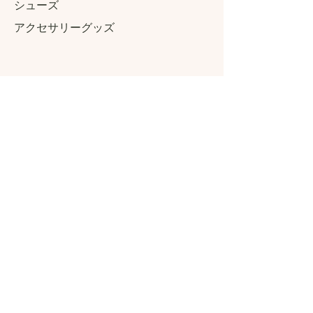
​シューズ
アクセサリーグッズ
Connect Connect.
ブランドコンセプト
気になる成分について
Instagra
m
Twitter
Facebo
ok
Contact