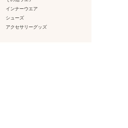
インナーウエア
​シューズ
アクセサリーグッズ
Connect Connect.
ブランドコンセプト
気になる成分について
Instagra
m
Twitter
Facebo
ok
Contact